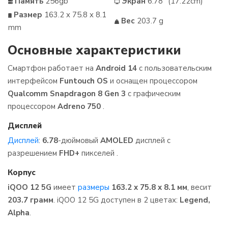
Память
256gb
Экран
6.78" (17.22cm)
Размер
163.2 x 75.8 x 8.1
Вес
203.7 g
mm
Основные характеристики
Смартфон работает на
Android 14
c пользовательским
интерфейсом
Funtouch OS
и оснащен процессором
Qualcomm Snapdragon 8 Gen 3
с графическим
процессором
Adreno 750
.
Дисплей
Дисплей
:
6.78
-дюймовый
AMOLED
дисплей с
разрешением
FHD+
пикселей .
Корпус
iQOO 12 5G
имеет
размеры
163.2 x 75.8 x 8.1 мм
, весит
203.7 грамм
. iQOO 12 5G доступен в 2 цветах:
Legend,
Alpha
.