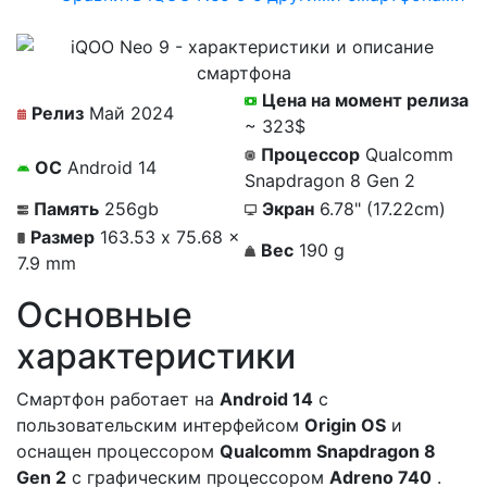
Цена на момент релиза
Релиз
Май 2024
~ 323$
Процессор
Qualcomm
ОС
Android 14
Snapdragon 8 Gen 2
Память
256gb
Экран
6.78" (17.22cm)
Размер
163.53 x 75.68 x
Вес
190 g
7.9 mm
Основные
характеристики
Смартфон работает на
Android 14
c
пользовательским интерфейсом
Origin OS
и
оснащен процессором
Qualcomm Snapdragon 8
Gen 2
с графическим процессором
Adreno 740
.