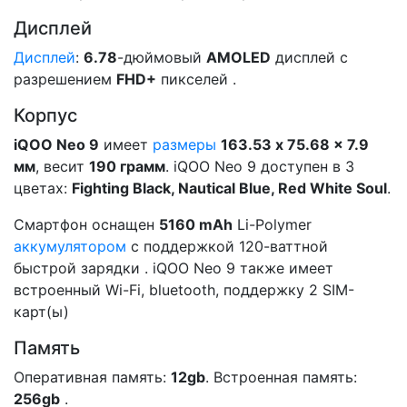
Дисплей
Дисплей
:
6.78
-дюймовый
AMOLED
дисплей с
разрешением
FHD+
пикселей .
Корпус
iQOO Neo 9
имеет
размеры
163.53 x 75.68 x 7.9
мм
, весит
190 грамм
. iQOO Neo 9 доступен в 3
цветах:
Fighting Black, Nautical Blue, Red White Soul
.
Смартфон оснащен
5160 mAh
Li-Polymer
аккумулятором
с поддержкой 120-ваттной
быстрой зарядки . iQOO Neo 9 также имеет
встроенный Wi-Fi, bluetooth, поддержку 2 SIM-
карт(ы)
Память
Оперативная память:
12gb
. Встроенная память:
256gb
.