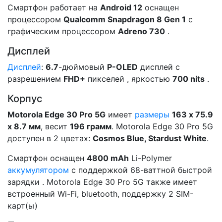
Смартфон работает на
Android 12
оснащен
процессором
Qualcomm Snapdragon 8 Gen 1
с
графическим процессором
Adreno 730
.
Дисплей
Дисплей
:
6.7
-дюймовый
P-OLED
дисплей с
разрешением
FHD+
пикселей , яркостью
700 nits
.
Корпус
Motorola Edge 30 Pro 5G
имеет
размеры
163 x 75.9
x 8.7 мм
, весит
196 грамм
. Motorola Edge 30 Pro 5G
доступен в 2 цветах:
Cosmos Blue, Stardust White
.
Смартфон оснащен
4800 mAh
Li-Polymer
аккумулятором
с поддержкой 68-ваттной быстрой
зарядки . Motorola Edge 30 Pro 5G также имеет
встроенный Wi-Fi, bluetooth, поддержку 2 SIM-
карт(ы)