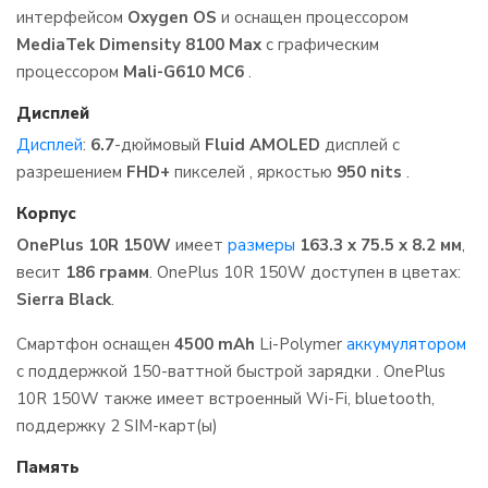
интерфейсом
Oxygen OS
и оснащен процессором
MediaTek Dimensity 8100 Max
с графическим
процессором
Mali-G610 MC6
.
Дисплей
Дисплей
:
6.7
-дюймовый
Fluid AMOLED
дисплей с
разрешением
FHD+
пикселей , яркостью
950 nits
.
Корпус
OnePlus 10R 150W
имеет
размеры
163.3 x 75.5 x 8.2 мм
,
весит
186 грамм
. OnePlus 10R 150W доступен в цветах:
Sierra Black
.
Смартфон оснащен
4500 mAh
Li-Polymer
аккумулятором
с поддержкой 150-ваттной быстрой зарядки . OnePlus
10R 150W также имеет встроенный Wi-Fi, bluetooth,
поддержку 2 SIM-карт(ы)
Память