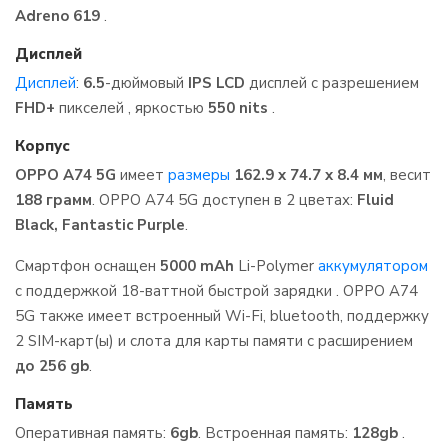
Adreno 619
.
Дисплей
Дисплей
:
6.5
-дюймовый
IPS LCD
дисплей с разрешением
FHD+
пикселей , яркостью
550 nits
.
Корпус
OPPO A74 5G
имеет
размеры
162.9 x 74.7 x 8.4 мм
, весит
188 грамм
. OPPO A74 5G доступен в 2 цветах:
Fluid
Black, Fantastic Purple
.
Смартфон оснащен
5000 mAh
Li-Polymer
аккумулятором
с поддержкой 18-ваттной быстрой зарядки . OPPO A74
5G также имеет встроенный Wi-Fi, bluetooth, поддержку
2 SIM-карт(ы) и слота для карты памяти с расширением
до 256 gb
.
Память
Оперативная память:
6gb
. Встроенная память:
128gb
.