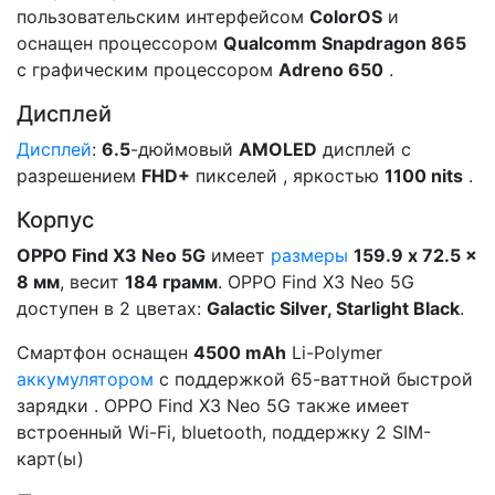
пользовательским интерфейсом
ColorOS
и
оснащен процессором
Qualcomm Snapdragon 865
с графическим процессором
Adreno 650
.
Дисплей
Дисплей
:
6.5
-дюймовый
AMOLED
дисплей с
разрешением
FHD+
пикселей , яркостью
1100 nits
.
Корпус
OPPO Find X3 Neo 5G
имеет
размеры
159.9 x 72.5 x
8 мм
, весит
184 грамм
. OPPO Find X3 Neo 5G
доступен в 2 цветах:
Galactic Silver, Starlight Black
.
Смартфон оснащен
4500 mAh
Li-Polymer
аккумулятором
с поддержкой 65-ваттной быстрой
зарядки . OPPO Find X3 Neo 5G также имеет
встроенный Wi-Fi, bluetooth, поддержку 2 SIM-
карт(ы)