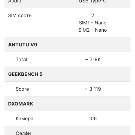
Audio
USB Type-C
SIM слоты
2
SIM1 - Nano
SIM2 - Nano
ANTUTU V9
Total
~ 719K
GEEKBENCH 5
Score
~ 3 119
DXOMARK
Камера
106
Селфи