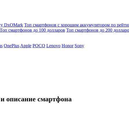
гу DxOMark
Топ смартфонов с хорошим аккумулятором по рейт
Топ смартфонов до 100 долларов
Топ смартфонов до 200 доллар
us
OnePlus
Apple
POCO
Lenovo
Honor
Sony
 и описание смартфона