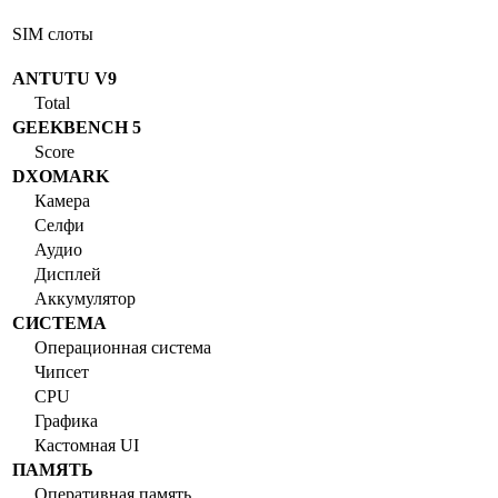
SIM слоты
ANTUTU V9
Total
GEEKBENCH 5
Score
DXOMARK
Камера
Селфи
Аудио
Дисплей
Аккумулятор
СИСТЕМА
Операционная система
Чипсет
CPU
Графика
Кастомная UI
ПАМЯТЬ
Оперативная память