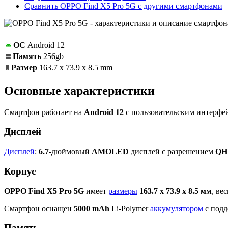
Сравнить OPPO Find X5 Pro 5G с другими смартфонами
ОС
Android 12
Память
256gb
Размер
163.7 x 73.9 x 8.5 mm
Основные характеристики
Смартфон работает на
Android 12
c пользовательским интерф
Дисплей
Дисплей
:
6.7
-дюймовый
AMOLED
дисплей с разрешением
QH
Корпус
OPPO Find X5 Pro 5G
имеет
размеры
163.7 x 73.9 x 8.5 мм
, ве
Смартфон оснащен
5000 mAh
Li-Polymer
аккумулятором
с подд
Память