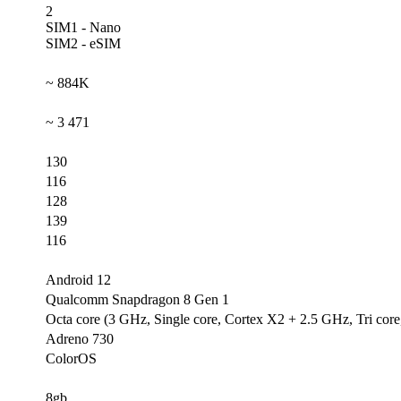
2
SIM1 - Nano
SIM2 - eSIM
~ 884K
~ 3 471
130
116
128
139
116
Android 12
Qualcomm Snapdragon 8 Gen 1
Octa core (3 GHz, Single core, Cortex X2 + 2.5 GHz, Tri co
Adreno 730
ColorOS
8gb