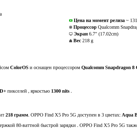
Цена на момент релиза
~ 13
Процессор
Qualcomm Snapdrag
Экран
6.7" (17.02cm)
Вес
218 g
ейсом
ColorOS
и оснащен процессором
Qualcomm Snapdragon 8 
D+
пикселей , яркостью
1300 nits
.
сит
218 грамм
. OPPO Find X5 Pro 5G доступен в 3 цветах:
Aqua B
ержкой 80-ваттной быстрой зарядки . OPPO Find X5 Pro 5G также