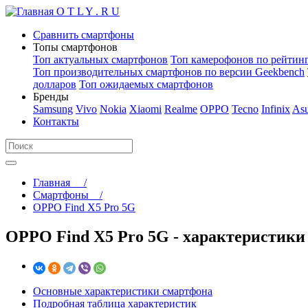
O T L Y . R U
Сравнить смартфоны
Топы смартфонов
Топ актуальных смартфонов
Топ камерофонов по рейтин
Топ производительных смартфонов по версии Geekbench
долларов
Топ ожидаемых смартфонов
Бренды
Samsung
Vivo
Nokia
Xiaomi
Realme
OPPO
Tecno
Infinix
As
Контакты
Главная
/
Смартфоны /
OPPO Find X5 Pro 5G
OPPO Find X5 Pro 5G - характеристики
Основные характеристики смартфона
Подробная таблица характеристик