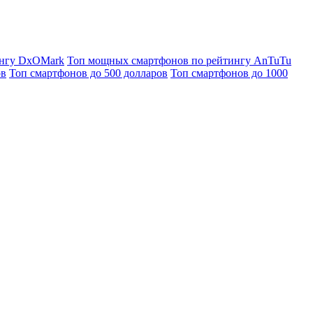
ингу DxOMark
Топ мощных смартфонов по рейтингу AnTuTu
ов
Топ смартфонов до 500 долларов
Топ смартфонов до 1000