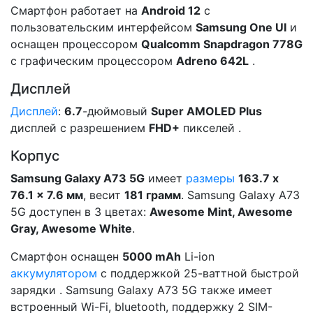
Смартфон работает на
Android 12
c
пользовательским интерфейсом
Samsung One UI
и
оснащен процессором
Qualcomm Snapdragon 778G
с графическим процессором
Adreno 642L
.
Дисплей
Дисплей
:
6.7
-дюймовый
Super AMOLED Plus
дисплей с разрешением
FHD+
пикселей .
Корпус
Samsung Galaxy A73 5G
имеет
размеры
163.7 x
76.1 x 7.6 мм
, весит
181 грамм
. Samsung Galaxy A73
5G доступен в 3 цветах:
Awesome Mint, Awesome
Gray, Awesome White
.
Смартфон оснащен
5000 mAh
Li-ion
аккумулятором
с поддержкой 25-ваттной быстрой
зарядки . Samsung Galaxy A73 5G также имеет
встроенный Wi-Fi, bluetooth, поддержку 2 SIM-