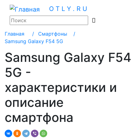
O T L Y . R U
Главная
/
Смартфоны /
Samsung Galaxy F54 5G
Samsung Galaxy F54
5G -
характеристики и
описание
смартфона