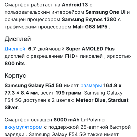
Смартфон работает на
Android 13
c
пользовательским интерфейсом
Samsung One UI
и
оснащен процессором
Samsung Exynos 1380
с
графическим процессором
Mali-G68 MP5
.
Дисплей
Дисплей
:
6.7
-дюймовый
Super AMOLED Plus
дисплей с разрешением
FHD+
пикселей , яркостью
800 nits
.
Корпус
Samsung Galaxy F54 5G
имеет
размеры
164.9 x
77.3 x 8.4 мм
, весит
199 грамм
. Samsung Galaxy
F54 5G доступен в 2 цветах:
Meteor Blue, Stardust
Silver
.
Смартфон оснащен
6000 mAh
Li-Polymer
аккумулятором
с поддержкой 25-ваттной быстрой
зарядки . Samsung Galaxy F54 5G также имеет