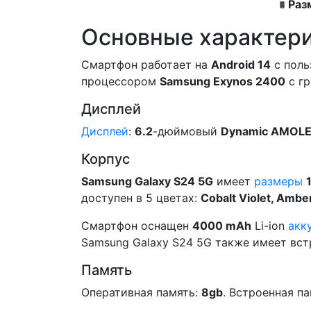
Раз
Основные характер
Смартфон работает на
Android 14
c поль
процессором
Samsung Exynos 2400
с г
Дисплей
Дисплей
:
6.2
-дюймовый
Dynamic AMOLE
Корпус
Samsung Galaxy S24 5G
имеет
размеры
доступен в 5 цветах:
Cobalt Violet, Ambe
Смартфон оснащен
4000 mAh
Li-ion
акк
Samsung Galaxy S24 5G также имеет встр
Память
Оперативная память:
8gb
. Встроенная п