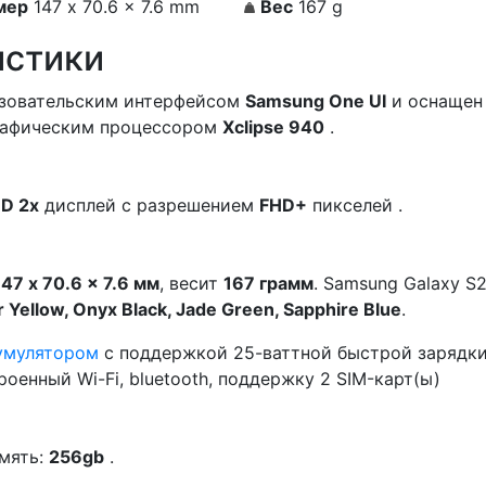
мер
147 x 70.6 x 7.6 mm
Вес
167 g
истики
зовательским интерфейсом
Samsung One UI
и оснащен
рафическим процессором
Xclipse 940
.
D 2x
дисплей с разрешением
FHD+
пикселей .
147 x 70.6 x 7.6 мм
, весит
167 грамм
. Samsung Galaxy S
r Yellow, Onyx Black, Jade Green, Sapphire Blue
.
умулятором
с поддержкой 25-ваттной быстрой зарядки
оенный Wi-Fi, bluetooth, поддержку 2 SIM-карт(ы)
амять:
256gb
.