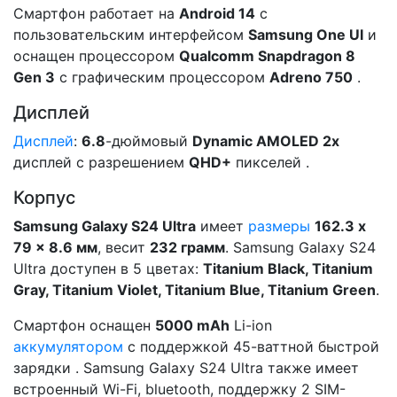
Смартфон работает на
Android 14
c
пользовательским интерфейсом
Samsung One UI
и
оснащен процессором
Qualcomm Snapdragon 8
Gen 3
с графическим процессором
Adreno 750
.
Дисплей
Дисплей
:
6.8
-дюймовый
Dynamic AMOLED 2x
дисплей с разрешением
QHD+
пикселей .
Корпус
Samsung Galaxy S24 Ultra
имеет
размеры
162.3 x
79 x 8.6 мм
, весит
232 грамм
. Samsung Galaxy S24
Ultra доступен в 5 цветах:
Titanium Black, Titanium
Gray, Titanium Violet, Titanium Blue, Titanium Green
.
Смартфон оснащен
5000 mAh
Li-ion
аккумулятором
с поддержкой 45-ваттной быстрой
зарядки . Samsung Galaxy S24 Ultra также имеет
встроенный Wi-Fi, bluetooth, поддержку 2 SIM-