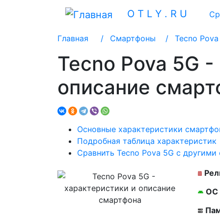
O T L Y . R U
Ср
Главная
/
Смартфоны /
Tecno Pova
Tecno Pova 5G -
описание смарт
Основные характеристики смартфо
Подробная таблица характеристик
Сравнить Tecno Pova 5G с другими
Рел
ОС
Пам