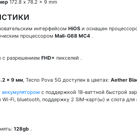
мер
172.8 x 78.2 x 9 mm
истики
зовательским интерфейсом
HiOS
и оснащен процессор
ическим процессором
Mali-G68 MC4
.
 с разрешением
FHD+
пикселей .
8.2 x 9 мм
, Tecno Pova 5G доступен в цветах:
Aether Bla
r
аккумулятором
с поддержкой 18-ваттной быстрой за
Wi-Fi, bluetooth, поддержку 2 SIM-карт(ы) и слота для
амять:
128gb
.