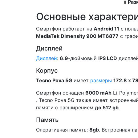
Раз
Основные характер
Смартфон работает на
Android 11
c поль
MediaTek Dimensity 900 MT6877
с граф
Дисплей
Дисплей
:
6.9
-дюймовый
IPS LCD
дисплей
Корпус
Tecno Pova 5G
имеет
размеры
172.8 x 7
Смартфон оснащен
6000 mAh
Li-Polyme
. Tecno Pova 5G также имеет встроенный 
памяти с расширением
до 512 gb
.
Память
Оперативная память:
8gb
. Встроенная п